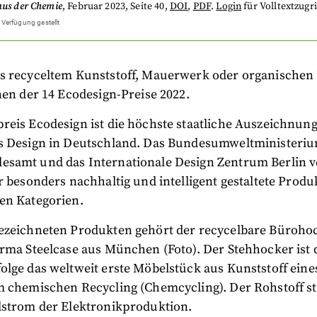
aus der Chemie
,
Februar 2023
, Seite 40
,
DOI
,
PDF
.
Login
für Volltextzugri
 Verfügung gestellt
s recyceltem Kunststoff, Mauerwerk oder organischen
nen der 14 Ecodesign-Preise 2022.
eis Ecodesign ist die höchste staatliche Auszeichnung
s Design in Deutschland. Das Bundesumweltministeriu
samt und das Internationale Design Zentrum Berlin v
r besonders nachhaltig und intelligent gestaltete Produ
en Kategorien.
ezeichneten Produkten gehört der recycelbare Bürohoc
irma Steelcase aus München (
Foto). Der Stehhocker ist
lge das weltweit erste Möbelstück aus Kunststoff eine
m chemischen Recycling (Chemcycling). Der Rohstoff 
lstrom der Elektronikproduktion.