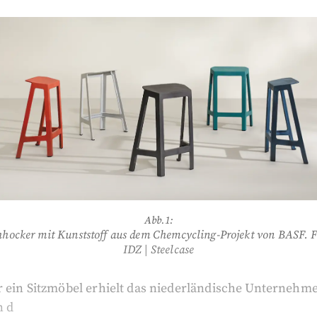
Abb.1:
hhocker mit Kunststoff aus dem Chemcycling-Projekt von BASF. F
IDZ | Steelcase
r ein Sitzmöbel erhielt das niederländische Unternehm
n d