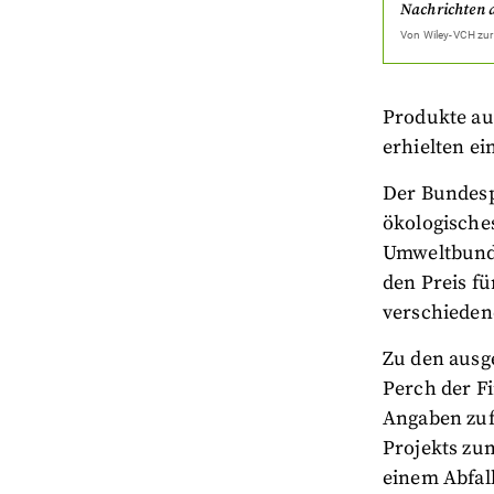
Nachrichten 
Von
Wiley-VCH
zur
Produkte au
erhielten ei
Der Bundespr
ökologische
Umweltbunde
den Preis fü
verschieden
Zu den ausg
Perch der F
Angaben zufo
Projekts zu
einem Abfal