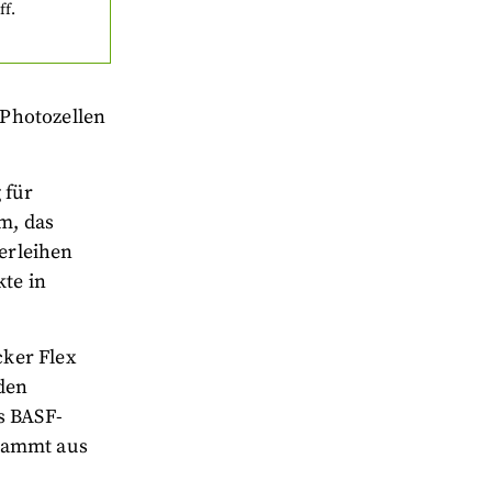
ff.
 Photozellen
 für
m, das
erleihen
kte in
ker Flex
 den
s BASF-
stammt aus