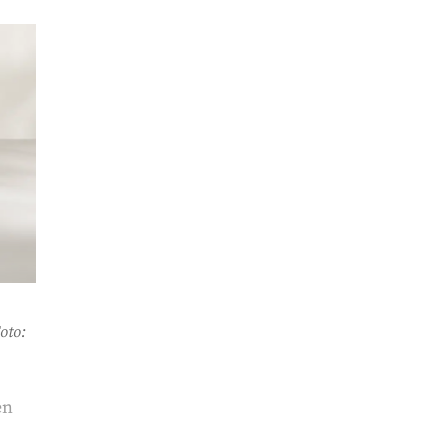
oto:
en