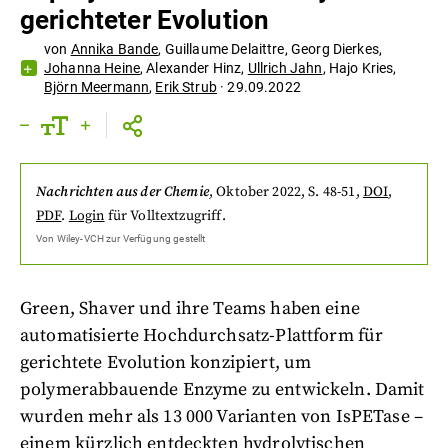
gerichteter Evolution
von
Annika Bande
,
Guillaume Delaittre
,
Georg Dierkes
,
Johanna Heine
,
Alexander Hinz
,
Ullrich Jahn
,
Hajo Kries
,
Björn Meermann
,
Erik Strub
·
29.09.2022
Nachrichten aus der Chemie
,
Oktober 2022
, S. 48-51
,
DOI
,
PDF
.
Login
für Volltextzugriff.
Von
Wiley-VCH
zur Verfügung gestellt
Green, Shaver und ihre Teams haben eine
automatisierte Hochdurchsatz-Plattform für
gerichtete Evolution konzipiert, um
polymerabbauende Enzyme zu entwickeln. Damit
wurden mehr als 13 000 Varianten von IsPETase –
einem kürzlich entdeckten hydrolytischen