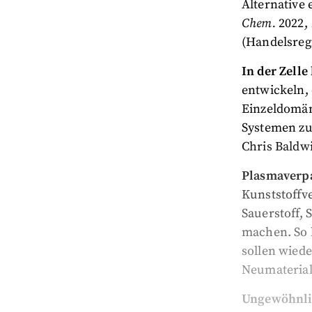
Alternative 
Chem.
2022,
(Handelsregi
In der Zell
entwickeln, 
Einzeldomän
Systemen zu
Chris Baldwi
Plasmaverp
Kunststoffv
Sauerstoff, 
machen. So b
sollen wied
Neumaterial 
Ungewöhnlic