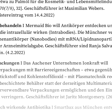
etwa zu Palmöl für die Kosmetik- und Lebensmittelindus
70(7/8)
, 32]. Geschäftsführer ist Maximilian Webers.
stereintrag vom 14.4.2022)
e behandeln
I Mermaid Bio will Antikörper entdecken u
die intrazellulär wirken (Intrabodies). Die Münchner 
enantikörper (Nanobodies) mit mRNA/Lipidnanoparti
r Arzneimittelabgabe. Geschäftsführer sind Ranja Sal
n. (4.2.2022)
ackungen
I Das Aachener Unternehmen Ionkraft will
erpackungen mit Barriereeigenschaften – etwa gegenü
Stickstoff und Kohlenstoffdioxid – mit Plasmatechnik r
eschichtete Behälter statt der derzeitigen Multimater
erverwendbare Verpackungen ermöglichen und den Ein
verringern. Geschäftsführer ist Jaritz Montgomery. (26
h wirkende Antibiotika
I Smartbax aus München ent