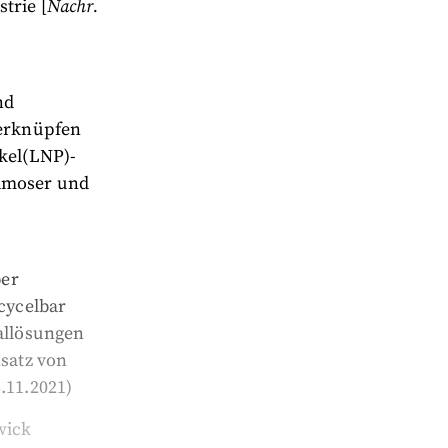
trie [
Nachr.
nd
verknüpfen
kel(LNP)-
vamoser und
ber
ecycelbar
iallösungen
satz von
.11.2021)
wick