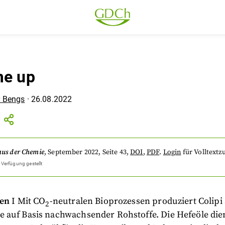
me up
r Bengs
·
26.08.2022
aus der Chemie
,
September 2022
, Seite 43
,
DOI
,
PDF
.
Login
für Volltextzu
 Verfügung gestellt
ven
I Mit CO
-neutralen Bioprozessen produziert Colipi
2
 auf Basis nachwachsender Rohstoffe. Die Hefeöle die