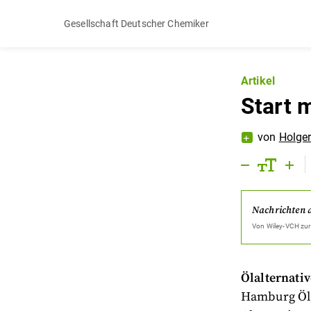
Gesellschaft Deutscher Chemiker
Artikel
Start 
von
Holge
Nachrichten 
Von
Wiley-VCH
zur
Ölalternati
Hamburg Öle