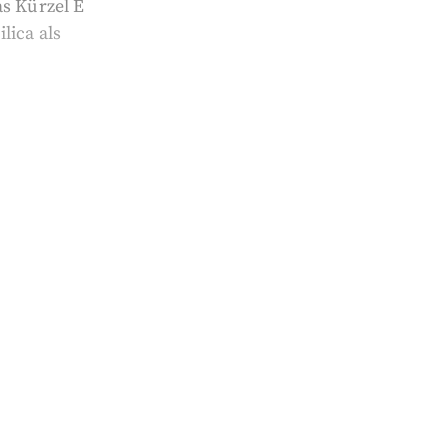
as Kürzel E
lica als