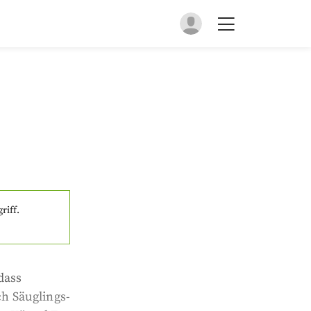
riff.
dass
ch Säuglings-