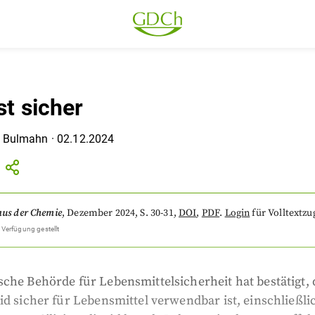
ist sicher
 Bulmahn
·
02.12.2024
aus der Chemie
,
Dezember 2024
, S. 30-31
,
DOI
,
PDF
.
Login
für Volltextzug
 Verfügung gestellt
che Behörde für Lebensmittelsicherheit hat bestätigt, 
id sicher für Lebensmittel verwendbar ist, einschließli