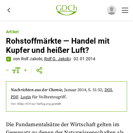
Artikel
Rohstoffmärkte — Handel mit
Kupfer und heißer Luft?
von
Rolf Jakobi
,
Rolf G. Jakobi
·
02.01.2014
Nachrichten aus der Chemie
,
Januar 2014
, S. 51-52
,
DOI
,
PDF
.
Login
für Volltextzugriff.
Von
Wiley-VCH
zur Verfügung gestellt
Die Fundamentalsätze der Wirtschaft gelten im
Gegensatz zu denen der Naturwissenschaften als