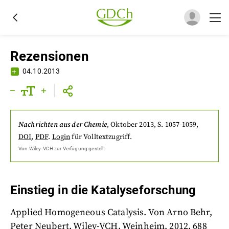
Rezensionen
04.10.2013
Nachrichten aus der Chemie
,
Oktober 2013
, S. 1057-1059
,
DOI
,
PDF
.
Login
für Volltextzugriff.
Von
Wiley-VCH
zur Verfügung gestellt
Einstieg in die Katalyseforschung
Applied Homogeneous Catalysis. Von Arno Behr,
Peter Neubert. Wiley-VCH, Weinheim, 2012. 688