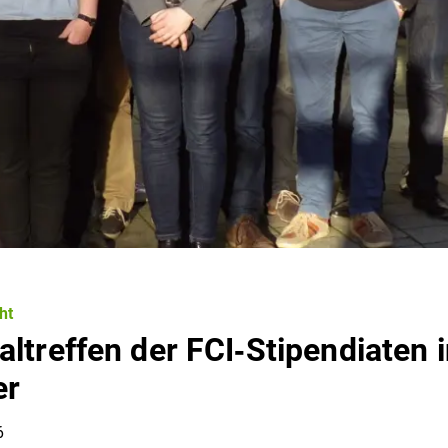
ht
altreffen der FCI‐Stipendiaten 
er
6