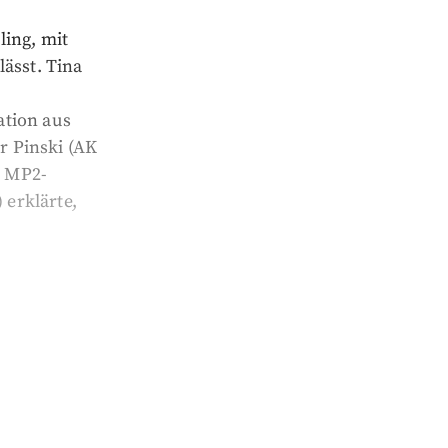
ling, mit
ässt. Tina
ation aus
r Pinski (AK
e MP2-
erklärte,