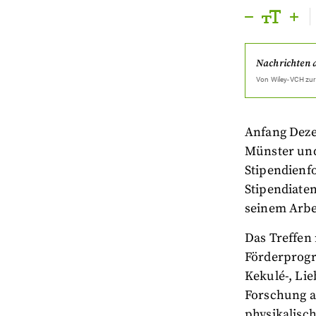
Nachrichten 
Von
Wiley-VCH
zur
Anfang Deze
Münster und
Stipendienf
Stipendiaten
seinem Arbei
Das Treffen 
Förderprogr
Kekulé-, Li
Forschung a
physikalisc