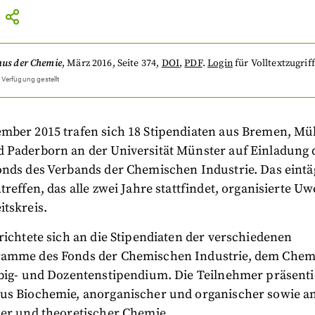
aus der Chemie
,
März 2016
, Seite 374
,
DOI
,
PDF
.
Login
für Volltextzugriff
 Verfügung gestellt
mber 2015 trafen sich 18 Stipendiaten aus Bremen, Mü
 Paderborn an der Universität Münster auf Einladung 
onds des Verbands der Chemischen Industrie. Das eintä
treffen, das alle zwei Jahre stattfindet, organisierte Uw
tskreis.
richtete sich an die Stipendiaten der verschiedenen
amme des Fonds der Chemischen Industrie, dem Chemi
ebig- und Dozentenstipendium. Die Teilnehmer präsenti
us Biochemie, anorganischer und organischer sowie an
her und theoretischer Chemie.