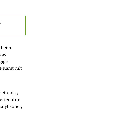
.
lheim,
des
gige
e Karst mit
efonds-,
erten ihre
alytischer,