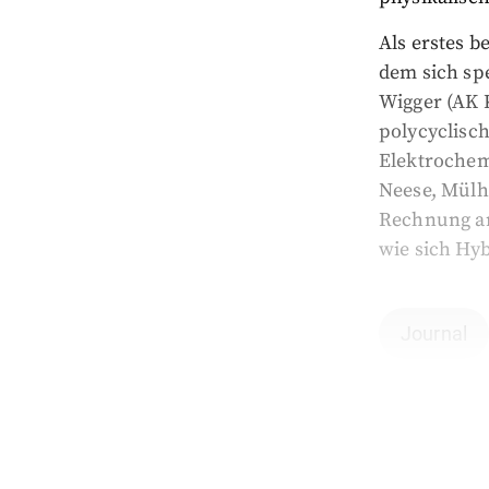
Als erstes 
dem sich spe
Wigger (AK K
polycyclisc
Elektrochem
Neese, Mülh
Rechnung an
wie sich Hyb
Journal