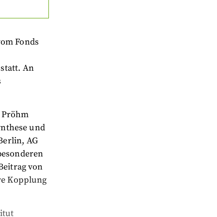
 vom Fonds
statt. An
s
k Pröhm
Synthese und
erlin, AG
 besonderen
Beitrag von
ive Kopplung
itut