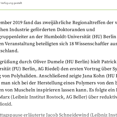
 Verfügung gestellt
mber 2019 fand das zweijährliche Regionaltreffen der
hen Industrie geförderten Doktoranden und
uppenleiter an der Humboldt-Universität (HU) Berlin 
en Veranstaltung beteiligten sich 18 Wissenschaftler au
schland.
grüßung durch Oliver Dumele (HU Berlin) hielt Patric
rsität (FU) Berlin, AG Riedel) den ersten Vortrag über 
von Polyhaliden. Anschließend zeigte Jana Kohn (HU B
e man sich bei der Herstellung eines Polymers von den
n von Muscheln inspirieren lassen kann. Es folgte ein 
arx (Leibniz Institut Rostock, AG Beller) über redukt
ioxid.
tagspause erläuterte Jacob Schneidewind (Leibniz Inst