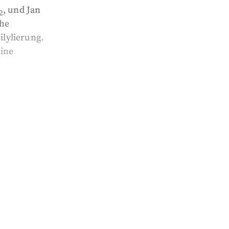
, und Jan
2
che
lylierung.
eine