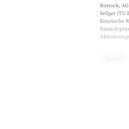
Rostock, AG 
Seliger (TU 
kinetische 
Danach präse
Aktivierung
Service