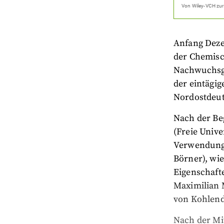
Von
Wiley-VCH
zur
Anfang Deze
der Chemisc
Nachwuchsgr
der eintägig
Nordostdeut
Nach der Be
(Freie Unive
Verwendung 
Börner), wi
Eigenschafte
Maximilian M
von Kohlend
Nach der Mit