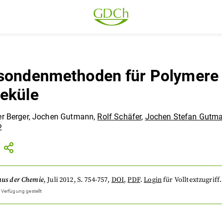
sondenmethoden für Polymere
eküle
r Berger
,
Jochen Gutmann
,
Rolf Schäfer
,
Jochen Stefan Gutm
2
aus der Chemie
,
Juli 2012
, S. 754-757
,
DOI
,
PDF
.
Login
für Volltextzugriff.
 Verfügung gestellt