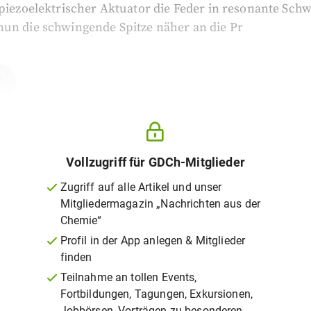
 piezoelektrischer Aktuator die Feder in resonante Sc
nun die schwingende Spitze näher an die Pr
t
Vollzugriff für GDCh-Mitglieder
Zugriff auf alle Artikel und unser
Mitgliedermagazin „Nachrichten aus der
Chemie“
Profil in der App anlegen & Mitglieder
finden
Teilnahme an tollen Events,
Fortbildungen, Tagungen, Exkursionen,
Jobbörsen, Vorträgen zu besonderen