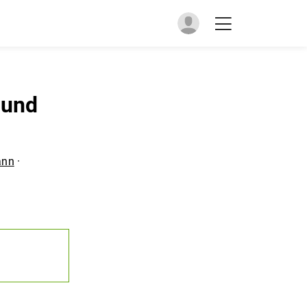
 und
ann
·