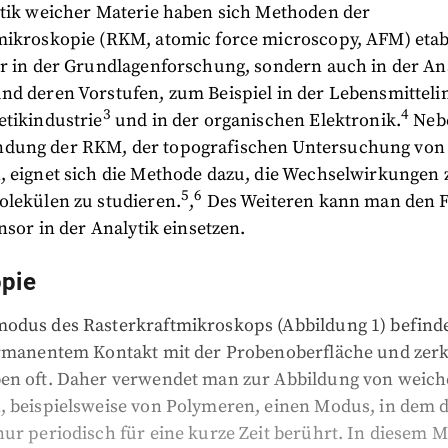
ytik weicher Materie haben sich Methoden der
mikroskopie (RKM, atomic force microscopy, AFM) etabl
ur in der Grundlagenforschung, sondern auch in der An
nd deren Vorstufen, zum Beispiel in der Lebensmittelin
3
4
etikindustrie
und in der organischen Elektronik.
Neb
dung der RKM, der topografischen Untersuchung von
, eignet sich die Methode dazu, die Wechselwirkungen
5
6
olekülen zu studieren.
,
Des Weiteren kann man den 
ensor in der Analytik einsetzen.
pie
odus des Rasterkraftmikroskops (Abbildung 1) befindet
ermanentem Kontakt mit der Probenoberfläche und zerk
en oft. Daher verwendet man zur Abbildung von weic
 beispielsweise von Polymeren, einen Modus, in dem di
ur periodisch für eine kurze Zeit berührt. In diesem 