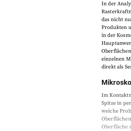
In der Anal
Rasterkraft
das nicht n
Produkten u
in der Kosm
Hauptanwen
Oberflächen
einzelnen M
direkt als S
Mikrosko
Im Kontaktm
Spitze in p
weiche Prob
Oberflächen,
Oberfläche n