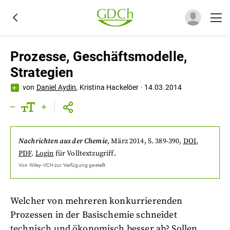
Prozesse, Geschäftsmodelle,
Strategien
von
Daniel Aydin
,
Kristina Hackelöer
·
14.03.2014
Nachrichten aus der Chemie
,
März 2014
, S. 389-390
,
DOI
,
PDF
.
Login
für Volltextzugriff.
Von
Wiley-VCH
zur Verfügung gestellt
Welcher von mehreren konkurrierenden
Prozessen in der Basischemie schneidet
technisch und ökonomisch besser ab? Sollen