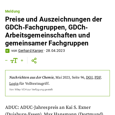
Meldung
Preise und Auszeichnungen der
GDCh‐Fachgruppen, GDCh‐
Arbeitsgemeinschaften und
gemeinsamer Fachgruppen
von
Gerhard Karger
·
28.04.2023
Nachrichten aus der Chemie
,
Mai 2023
, Seite 96
,
DOI
,
PDF
.
Login
für Volltextzugriff.
Von
Wiley-VCH
zur Verfügung gestellt
ADUC: ADUC-Jahrespreis an Kai S. Exner
(Duisburg-Essen), Max Hansmann (Dortmund)