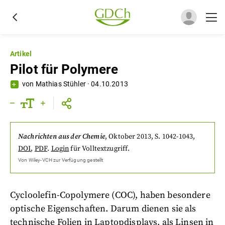
Artikel
Pilot für Polymere
von
Mathias Stühler
·
04.10.2013
Nachrichten aus der Chemie
,
Oktober 2013
, S. 1042-1043
,
DOI
,
PDF
.
Login
für Volltextzugriff.
Von
Wiley-VCH
zur Verfügung gestellt
Cycloolefin-Copolymere (COC), haben besondere
optische Eigenschaften. Darum dienen sie als
technische Folien in Laptopdisplays, als Linsen in