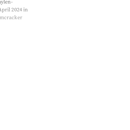
hylen-
pril 2024 in
amcracker