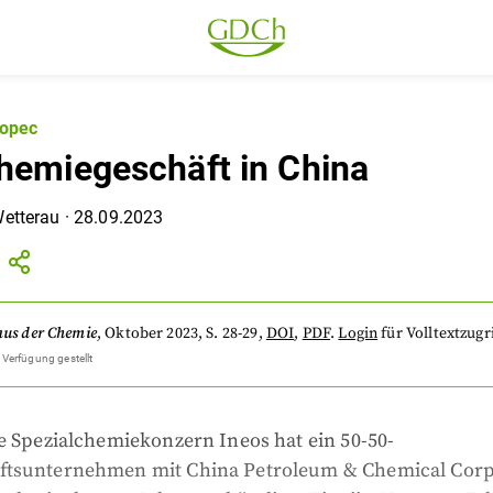
nopec
hemiegeschäft in China
Wetterau
·
28.09.2023
aus der Chemie
,
Oktober 2023
, S. 28-29
,
DOI
,
PDF
.
Login
für Volltextzugri
 Verfügung gestellt
e Spezialchemiekonzern Ineos hat ein 50-50-
tsunternehmen mit China Petroleum & Chemical Corp