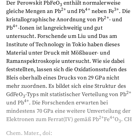
Der Perowskit PbFeO
enthält normalerweise
3
2+
4+
3+
gleiche Mengen an Pb
und Pb
neben Fe
. Die
2+
kristallographische Anordnung von Pb
- und
4+
Pb
-Ionen ist langreichweitig und gut
untersucht. Forschende um Liu und Das am
Institute of Technology in Tokio haben dieses
Material unter Druck mit Mößbauer- und
Ramanspektroskopie untersucht. Wie sie dabei
feststellten, lassen sich die Oxidationsstufen des
Bleis oberhalb eines Drucks von 29 GPa nicht
mehr zuordnen. Es bildet sich eine Struktur des
2+
GdFeO
-Typs mit statistischer Verteilung von Pb
3
4+
und Pb
. Die Forschenden erwarten bei
mindestens 70 GPa eine weitere Umverteilung der
2+
4+
Elektronen zum Ferrat(IV) gemäß Pb
Fe
O
. CH
3
Chem. Mater., doi: