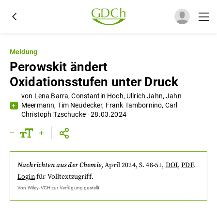
Meldung
Perowskit ändert
Oxidationsstufen unter Druck
von
Lena Barra
,
Constantin Hoch
,
Ullrich Jahn
,
Jahn
Meermann
,
Tim Neudecker
,
Frank Tambornino
,
Carl
Christoph Tzschucke
·
28.03.2024
Nachrichten aus der Chemie
,
April 2024
, S. 48-51
,
DOI
,
PDF
.
Login
für Volltextzugriff.
Von
Wiley-VCH
zur Verfügung gestellt