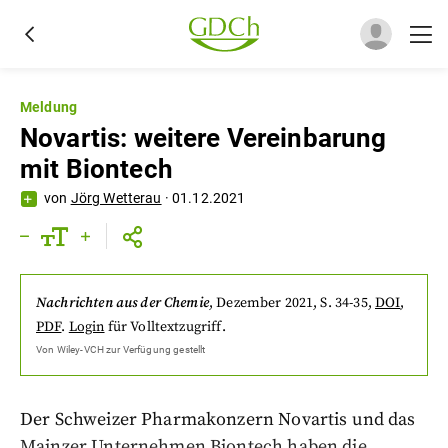
Meldung
Novartis: weitere Vereinbarung
mit Biontech
von
Jörg Wetterau
·
01.12.2021
Nachrichten aus der Chemie
,
Dezember 2021
, S. 34-35
,
DOI
,
PDF
.
Login
für Volltextzugriff.
Von
Wiley-VCH
zur Verfügung gestellt
Der Schweizer Pharmakonzern Novartis und das
Mainzer Unternehmen Biontech haben die