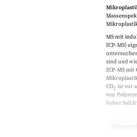
Mikroplast
Massenspekt
Mikroplasti
MS mit indu
ICP-MS) eign
untersuchen
sind und wie
ICP-MS mit
Mikroplastik
CO
ist vor
2
von Polysty
hoher Salzf
Wissensch