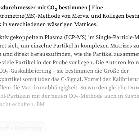
ikdurchmesser mit CO
bestimmen
| Eine
2
rometrie(MS)-Methode von Mervic und Kollegen best
k in verschiedenen wässrigen Matrices.
ktiv gekoppeltem Plasma (ICP-MS) im Single-Particle-M
et sich, um einzelne Partikel in komplexen Matrizes z
 und direkt herauszufinden, wie die Partikel zusamme
 viele Partikel in der Probe vorliegen. Die Autoren ko
 CO
-Gaskalibrierung – sie bestimmen die Größe der
2
partikel somit über das C-Signal. Vorteil der Kalibrier
 allem die Matrixunabhängigkeit. So wurden gleiche Du
rol-Partikeln mit der neuen CO
-Methode auch in Susp
2
racht erhalten. BM
aft + Forschung