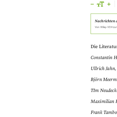
Nachrichten 
Von
Wiley-VCH
zur
Die Literat
Constantin 
Ullrich Jahn,
Björn Meerma
TIm Neudeck
Maximilian R
Frank Tambo