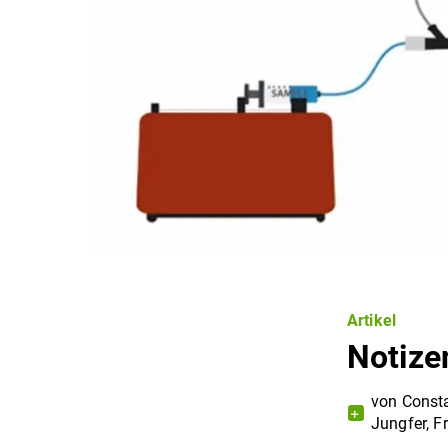
Artikel
Notize
von
Const
Jungfer
,
F