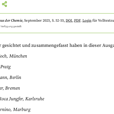
aus der Chemie
,
September 2025
, S. 52-55
,
DOI
,
PDF
.
Login
für Volltextzu
 Verfügung gestellt
ur gesichtet und zusammengefasst haben in dieser Ausg
Hoch, München
 Pratg
nn, Berlin
er, Bremen
oca Jungfer, Karlsruhe
rnino, Marburg