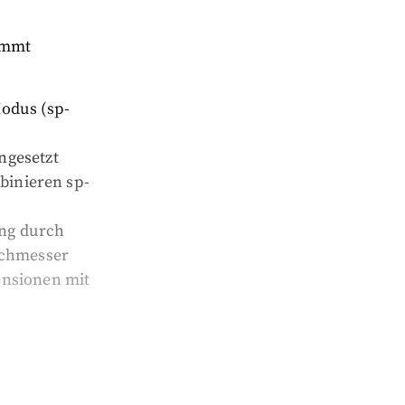
immt
odus (sp-
u
ngesetzt
mbinieren sp-
ung durch
rchmesser
ensionen mit