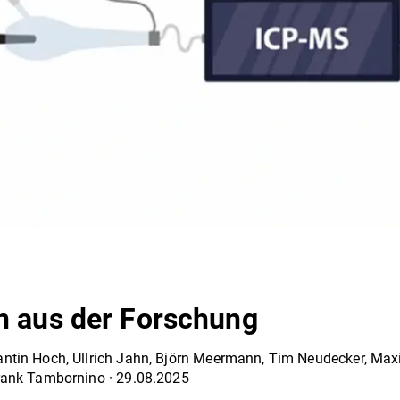
n aus der Forschung
antin Hoch
,
Ullrich Jahn
,
Björn Meermann
,
Tim Neudecker
,
Maxi
rank Tambornino
·
29.08.2025