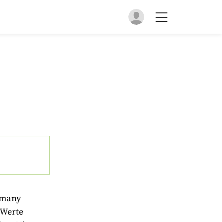
rmany
 Werte