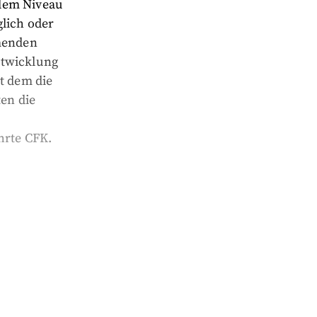
 dem Niveau
glich oder
mmenden
ntwicklung
t dem die
en die
hrte CFK.