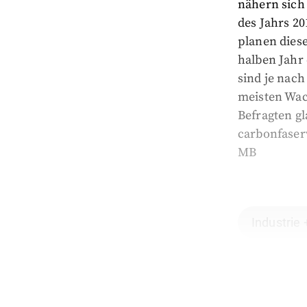
nähern sich
des Jahrs 20
planen dies
halben Jahr
sind je nach
meisten Wac
Befragten gl
carbonfaserv
MB
Industrie 