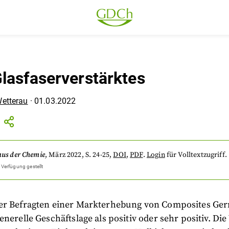
lasfaserverstärktes
Wetterau
·
01.03.2022
aus der Chemie
,
März 2022
, S. 24-25
,
DOI
,
PDF
.
Login
für Volltextzugriff.
 Verfügung gestellt
er Befragten einer Markterhebung von Composites Ge
enerelle Geschäftslage als positiv oder sehr positiv. Die