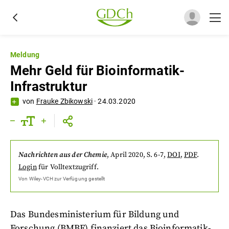
Meldung
Mehr Geld für Bioinformatik-
Infrastruktur
von
Frauke Zbikowski
·
24.03.2020
Nachrichten aus der Chemie
,
April 2020
, S. 6-7
,
DOI
,
PDF
.
Login
für Volltextzugriff.
Von
Wiley-VCH
zur Verfügung gestellt
Das Bundesministerium für Bildung und
Forschung (BMBF) finanziert das Bioinformatik-