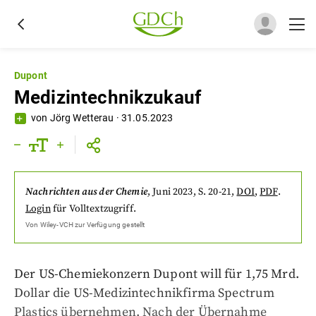
Dupont
Medizintechnikzukauf
von
Jörg Wetterau
·
31.05.2023
Nachrichten aus der Chemie
,
Juni 2023
, S. 20-21
,
DOI
,
PDF
.
Login
für Volltextzugriff.
Von
Wiley-VCH
zur Verfügung gestellt
Der US-Chemiekonzern Dupont will für 1,75 Mrd.
Dollar die US-Medizintechnikfirma Spectrum
Plastics übernehmen. Nach der Übernahme