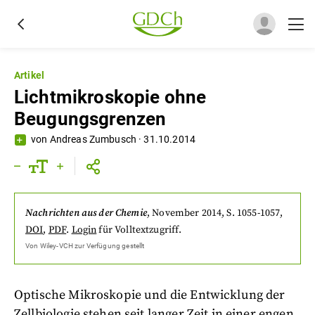
Artikel
Lichtmikroskopie ohne
Beugungsgrenzen
von
Andreas Zumbusch
·
31.10.2014
Nachrichten aus der Chemie
,
November 2014
, S. 1055-1057
,
DOI
,
PDF
.
Login
für Volltextzugriff.
Von
Wiley-VCH
zur Verfügung gestellt
Optische Mikroskopie und die Entwicklung der
Zellbiologie stehen seit langer Zeit in einer engen