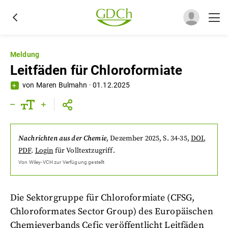
Meldung
Leitfäden für Chloroformiate
von
Maren Bulmahn
·
01.12.2025
Nachrichten aus der Chemie
,
Dezember 2025
, S. 34-35
,
DOI
,
PDF
.
Login
für Volltextzugriff.
Von
Wiley-VCH
zur Verfügung gestellt
Die Sektorgruppe für Chloroformiate (CFSG,
Chloroformates Sector Group) des Europäischen
Chemieverbands Cefic veröffentlicht Leitfäden