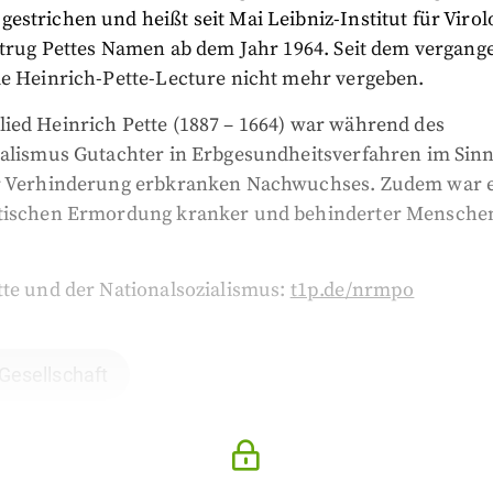
strichen und heißt seit Mai Leibniz-Institut für Virolo
t trug Pettes Namen ab dem Jahr 1964. Seit dem vergang
ie Heinrich-Pette-Lecture nicht mehr vergeben.
ied Heinrich Pette (1887 – 1664) war während des
ialismus Gutachter in Erbgesundheitsverfahren im Sinn
r Verhinderung erbkranken Nachwuchses. Zudem war e
tischen Ermordung kranker und behinderter Mensche
tte und der Nationalsozialismus:
t1p.de/nrmpo
 Gesellschaft