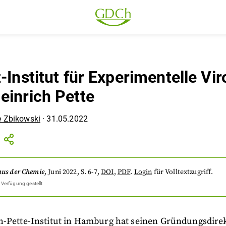
-Institut für Experimentelle Vir
einrich Pette
e Zbikowski
·
31.05.2022
aus der Chemie
,
Juni 2022
, S. 6-7
,
DOI
,
PDF
.
Login
für Volltextzugriff.
 Verfügung gestellt
h-Pette-Institut in Hamburg hat seinen Gründungsdire