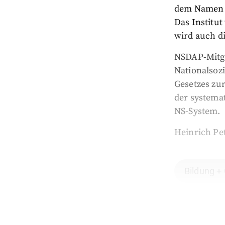
dem Namen ge
Das Institu
wird auch d
NSDAP-Mitgl
Nationalsoz
Gesetzes zu
der systema
NS-System.
Heinrich Pe
Bildung +