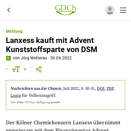
Meldung
Lanxess kauft mit Advent
Kunststoffsparte von DSM
von
Jörg Wetterau
·
30.06.2022
Nachrichten aus der Chemie
,
Juli 2022
, S. 30-31
,
DOI
,
PDF
.
Login
für Volltextzugriff.
Von
Wiley-VCH
zur Verfügung gestellt
Der Kölner Chemiekonzern Lanxess übernimmt
gemeinsam mit dem Finanzinvestor Advent