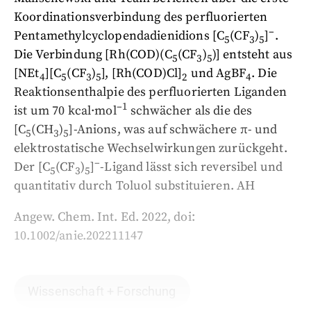
Koordinationsverbindung des perfluorierten
–
Pentamethylcyclopendadienidions [C
(CF
)
]
.
5
3
5
Die Verbindung [Rh(COD)(C
(CF
)
)] entsteht aus
5
3
5
[NEt
][C
(CF
)
], [Rh(COD)Cl]
und AgBF
. Die
4
5
3
5
2
4
Reaktionsenthalpie des perfluorierten Liganden
–1
ist um 70 kcal·mol
schwächer als die des
[C
(CH
)
]-Anions, was auf schwächere π- und
5
3
5
elektrostatische Wechselwirkungen zurückgeht.
–
Der [C
(CF
)
]
-Ligand lässt sich reversibel und
5
3
5
quantitativ durch Toluol substituieren. AH
Angew. Chem. Int. Ed. 2022, doi:
10.1002/anie.202211147
Wissenschaft + Forschung