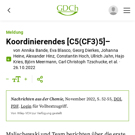
Meldung
Koordinierendes [C5(CF3)5]–
von
Annika Bande
,
Eva Blasco
,
Georg Dierkes
,
Johanna
Heine
,
Alexander Hinz
,
Constantin Hoch
,
Ullrich Jahn
,
Hajo
Kries
,
Björn Meermann
,
Carl Christoph Tzschucke
,
et al.
·
26.10.2022
Nachrichten aus der Chemie
,
November 2022
, S. 52-55
,
DOI
,
PDF
.
Login
für Volltextzugriff.
Von
Wiley-VCH
zur Verfügung gestellt
Malischewski und Team berichten über die erste