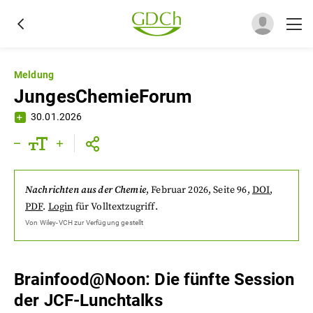
Meldung
JungesChemieForum
30.01.2026
Nachrichten aus der Chemie
,
Februar 2026
, Seite 96
,
DOI
,
PDF
.
Login
für Volltextzugriff.
Von
Wiley-VCH
zur Verfügung gestellt
Brainfood@Noon: Die fünfte Session
der JCF-Lunchtalks