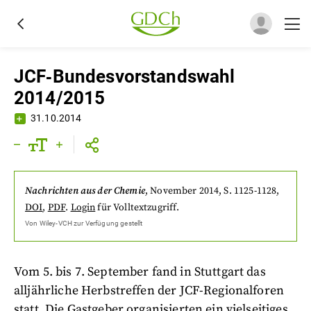
JCF‐Bundesvorstandswahl
2014/2015
31.10.2014
Nachrichten aus der Chemie
,
November 2014
, S. 1125-1128
,
DOI
,
PDF
.
Login
für Volltextzugriff.
Von
Wiley-VCH
zur Verfügung gestellt
Vom 5. bis 7. September fand in Stuttgart das
alljährliche Herbstreffen der JCF-Regionalforen
statt. Die Gastgeber organisierten ein vielseitiges