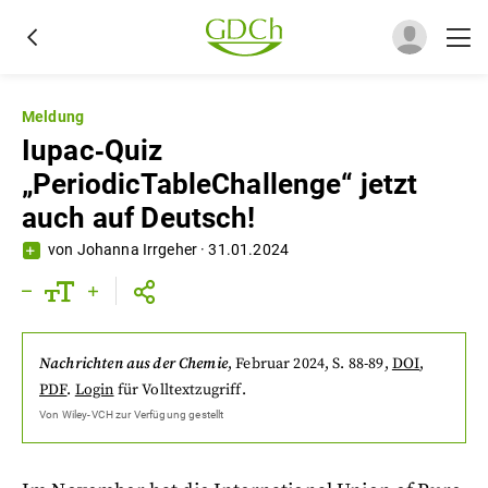
Meldung
Iupac‐Quiz
„PeriodicTableChallenge“ jetzt
auch auf Deutsch!
von
Johanna Irrgeher
·
31.01.2024
Nachrichten aus der Chemie
,
Februar 2024
, S. 88-89
,
DOI
,
PDF
.
Login
für Volltextzugriff.
Von
Wiley-VCH
zur Verfügung gestellt