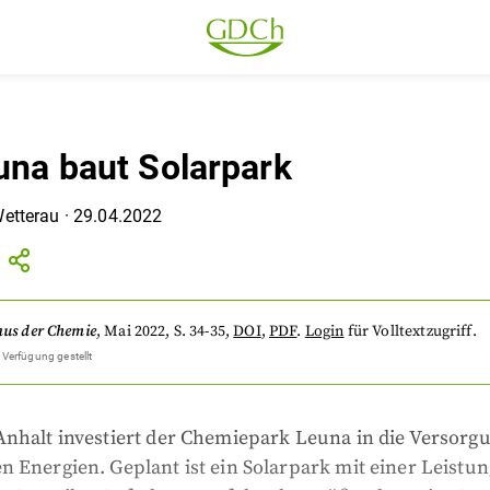
euna baut Solarpark
Wetterau
·
29.04.2022
aus der Chemie
,
Mai 2022
, S. 34-35
,
DOI
,
PDF
.
Login
für Volltextzugriff.
 Verfügung gestellt
Anhalt investiert der Chemiepark Leuna in die Versorg
 Energien. Geplant ist ein Solarpark mit einer Leistun