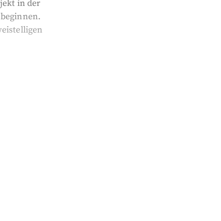
ekt in der
 beginnen.
eistelligen