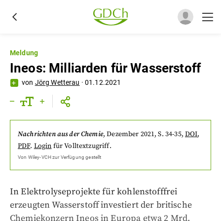
Meldung
Ineos: Milliarden für Wasserstoff
von
Jörg Wetterau
·
01.12.2021
Nachrichten aus der Chemie
,
Dezember 2021
, S. 34-35
,
DOI
,
PDF
.
Login
für Volltextzugriff.
Von
Wiley-VCH
zur Verfügung gestellt
In Elektrolyseprojekte für kohlenstofffrei
erzeugten Wasserstoff investiert der britische
Chemiekonzern Ineos in Europa etwa 2 Mrd.