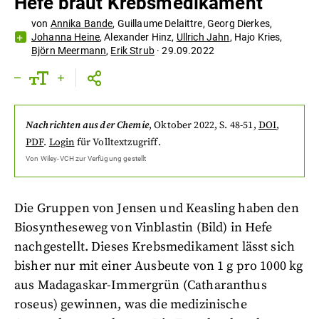
Hefe braut Krebsmedikament
von
Annika Bande
,
Guillaume Delaittre
,
Georg Dierkes
,
Johanna Heine
,
Alexander Hinz
,
Ullrich Jahn
,
Hajo Kries
,
Björn Meermann
,
Erik Strub
·
29.09.2022
Nachrichten aus der Chemie
,
Oktober 2022
, S. 48-51
,
DOI
,
PDF
.
Login
für Volltextzugriff.
Von
Wiley-VCH
zur Verfügung gestellt
Die Gruppen von Jensen und Keasling haben den
Biosyntheseweg von Vinblastin (Bild) in Hefe
nachgestellt. Dieses Krebsmedikament lässt sich
bisher nur mit einer Ausbeute von 1 g pro 1000 kg
aus Madagaskar-Immergrün (Catharanthus
roseus) gewinnen, was die medizinische