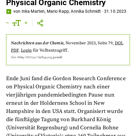
Physical Organic Chemistry
von
Inka Marten
,
Mario Rapp
,
Annika Schmidt
·
31.10.2023
Nachrichten aus der Chemie
,
November 2023
, Seite 79
,
DOI
,
PDF
.
Login
für Volltextzugriff.
Von
Wiley-VCH
zur Verfügung gestellt
Ende Juni fand die Gordon Research Conference
on Physical Organic Chemistry nach einer
vierjährigen pandemiebedingten Pause nun
erneut in der Holderness School in New
Hampshire in den USA statt. Organisiert wurde
die fünftägige Tagung von Burkhard König
(Universität Regensburg) und Cornelia Bohne
(University of Victoria); etwa 160 Teilnehmer aus