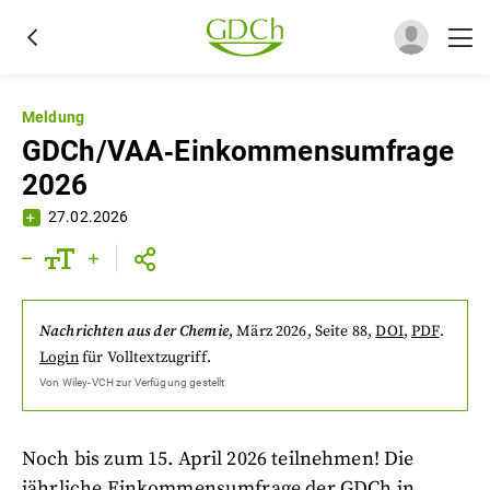
Meldung
GDCh/VAA‐Einkommensumfrage
2026
27.02.2026
Nachrichten aus der Chemie
,
März 2026
, Seite 88
,
DOI
,
PDF
.
Login
für Volltextzugriff.
Von
Wiley-VCH
zur Verfügung gestellt
Noch bis zum 15. April 2026 teilnehmen! Die
jährliche Einkommensumfrage der GDCh in