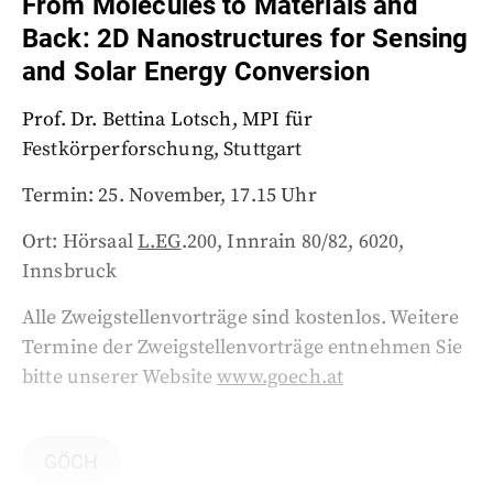
From Molecules to Materials and
Back: 2D Nanostructures for Sensing
and Solar Energy Conversion
Prof. Dr. Bettina Lotsch, MPI für
Festkörperforschung, Stuttgart
Termin: 25. November, 17.15 Uhr
Ort: Hörsaal
L.EG
.200, Innrain 80/82, 6020,
Innsbruck
Alle Zweigstellenvorträge sind kostenlos. Weitere
Termine der Zweigstellenvorträge entnehmen Sie
bitte unserer Website
www.goech.at
GÖCH