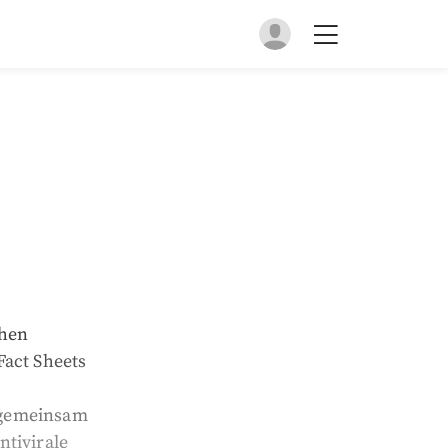
chen
Fact Sheets
 gemeinsam
ntivirale