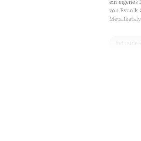
ein eigenes
von Evonik C
Metallkataly
Industrie 