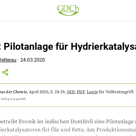
: Pilotanlage für Hydrierkataly
Wetterau
·
24.03.2020
aus der Chemie
,
April 2020
, S. 28-29
,
DOI
,
PDF
.
Login
für Volltextzugriff.
 Verfügung gestellt
betreibt Evonik im indischen Dombivli eine Pilotanlage
erkatalysatoren für Öle und Fette. Am Produktionsstan