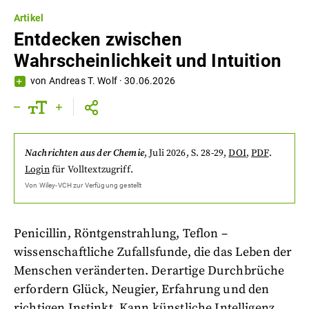
Artikel
Entdecken zwischen
Wahrscheinlichkeit und Intuition
von
Andreas T. Wolf
·
30.06.2026
Nachrichten aus der Chemie
,
Juli 2026
, S. 28-29
,
DOI
,
PDF
.
Login
für Volltextzugriff.
Von
Wiley-VCH
zur Verfügung gestellt
Penicillin, Röntgenstrahlung, Teflon –
wissenschaftliche Zufallsfunde, die das Leben der
Menschen veränderten. Derartige Durchbrüche
erfordern Glück, Neugier, Erfahrung und den
richtigen Instinkt. Kann künstliche Intelligenz