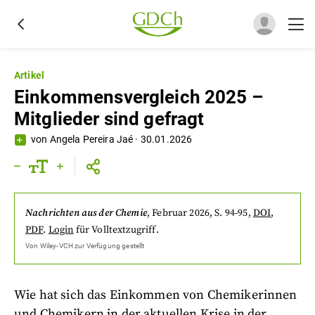
Artikel
Einkommensvergleich 2025 –
Mitglieder sind gefragt
von
Angela Pereira Jaé
·
30.01.2026
Nachrichten aus der Chemie
,
Februar 2026
, S. 94-95
,
DOI
,
PDF
.
Login
für Volltextzugriff.
Von
Wiley-VCH
zur Verfügung gestellt
Wie hat sich das Einkommen von Chemikerinnen
und Chemikern in der aktuellen Krise in der