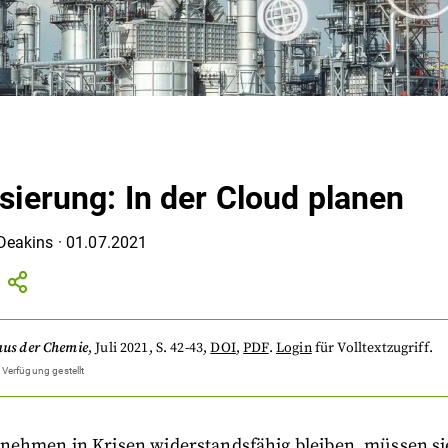
isierung: In der Cloud planen
Deakins
·
01.07.2021
aus der Chemie
,
Juli 2021
, S. 42-43
,
DOI
,
PDF
.
Login
für Volltextzugriff.
 Verfügung gestellt
nehmen in Krisen widerstandsfähig bleiben, müssen sie