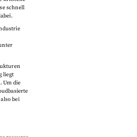
se schnell
abei.
ndustrie
unter
rukturen
 liegt
. Um die
oudbasierte
also bei