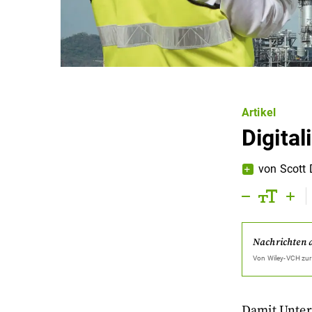
Artikel
Digital
von
Scott 
Nachrichten 
Von
Wiley-VCH
zur
Damit Unter