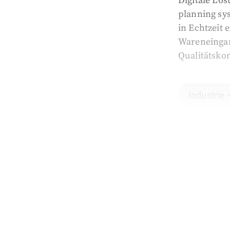
Digitale Lö
planning sy
in Echtzeit
Wareneingan
Qualitätsko
Industrie 