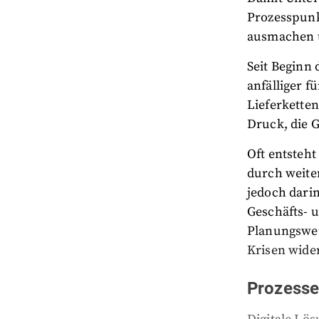
Prozesspunk
ausmachen un
Seit Beginn
anfälliger f
Lieferkette
Druck, die G
Oft entsteh
durch weiter
jedoch dari
Geschäfts- 
Planungswer
Krisen wide
Prozesse