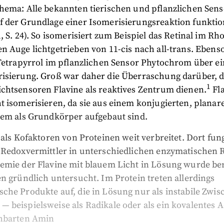
hema: Alle bekannten tierischen und pflanzlichen Sens
 der Grundlage einer Isomerisierungsreaktion funktio
, S. 24). So isomerisiert zum Beispiel das Retinal im R
 Auge lichtgetrieben von 11-cis nach all-trans. Ebenso
 Tetrapyrrol im pflanzlichen Sensor Phytochrom über e
isierung. Groß war daher die Überraschung darüber, d
1
chtsensoren Flavine als reaktives Zentrum dienen.
Fl
 isomerisieren, da sie aus einem konjugierten, planar
tem als Grundkörper aufgebaut sind.
 als Kofaktoren von Proteinen weit verbreitet. Dort fun
 Redoxvermittler in unterschiedlichen enzymatischen 
emie der Flavine mit blauem Licht in Lösung wurde ber
n gründlich untersucht. Im Protein treten allerdings
che Produkte auf, die in Lösung nur als instabile Zwi
 beispielsweise als Radikale oder als ein kovalentes 
hbarten Amin