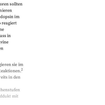
oren sollten
nieren
hodopsin im
 reagiert
ine
ass in
avine
en
gieren sie im
2
Reaktionen.
eits in den
schenstufen
Addukt mit