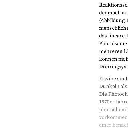
Reaktionssc
demnach auf
(Abbildung 1
menschlichen
das lineare
Photoisomer
mehreren Li
können nicht
Dreiringsys
Flavine sind
Dunkeln als
Die Photoch
1970er Jahre
photochemis
vorkommen —
einer benac