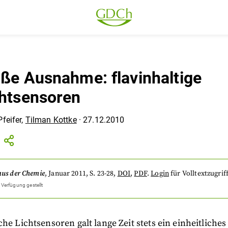
oße Ausnahme: flavinhaltige
chtsensoren
feifer
,
Tilman Kottke
·
27.12.2010
aus der Chemie
,
Januar 2011
, S. 23-28
,
DOI
,
PDF
.
Login
für Volltextzugriff
 Verfügung gestellt
che Lichtsensoren galt lange Zeit stets ein einheitliches