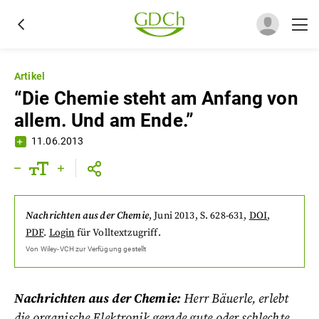
Artikel
“Die Chemie steht am Anfang von
allem. Und am Ende.”
11.06.2013
Nachrichten aus der Chemie
,
Juni 2013
, S. 628-631
,
DOI
,
PDF
.
Login
für Volltextzugriff.
Von
Wiley-VCH
zur Verfügung gestellt
Nachrichten aus der Chemie:
Herr Bäuerle, erlebt
die organische Elektronik gerade gute oder schlechte