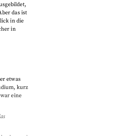
sgebildet,
ber das ist
ick in die
cher in
er etwas
udium, kurz
 war eine
das