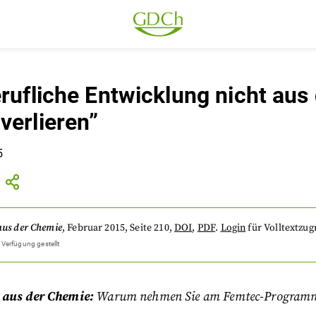
erufliche Entwicklung nicht aus
verlieren”
5
aus der Chemie
,
Februar 2015
, Seite 210
,
DOI
,
PDF
.
Login
für Volltextzugr
 Verfügung gestellt
 aus der Chemie:
Warum nehmen Sie am Femtec-Programm