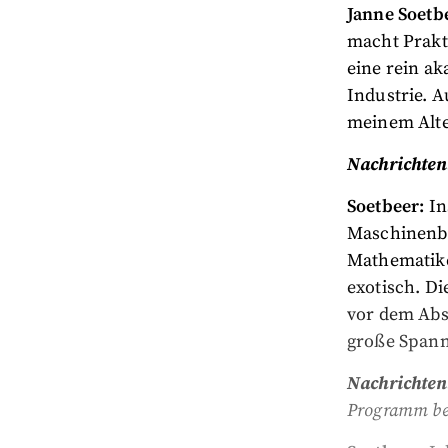
Janne Soetb
macht Prakt
eine rein ak
Industrie. 
meinem Alt
Nachrichten
Soetbeer:
In
Maschinenba
Mathematike
exotisch. D
vor dem Abs
große Spann
Nachrichten
Programm be