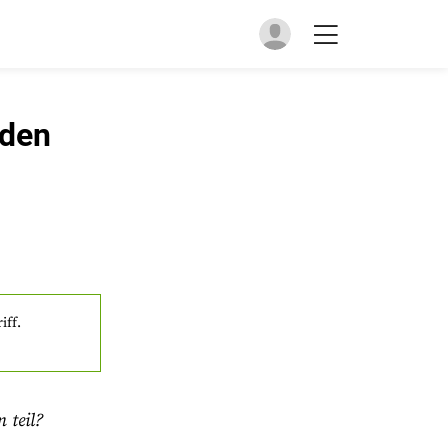
 den
iff.
 teil?