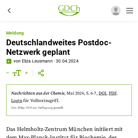
Meldung
Deutschlandweites Postdoc-
Netzwerk geplant
von
Eliza Leusmann
·
30.04.2024
Nachrichten aus der Chemie
,
Mai 2024
, S. 6-7
,
DOI
,
PDF
.
Login
für Volltextzugriff.
Von
Wiley-VCH
zur Verfügung gestellt
Das Helmholtz-Zentrum München initiiert mit
dem Max-Planck-Institut für Biochemie, der