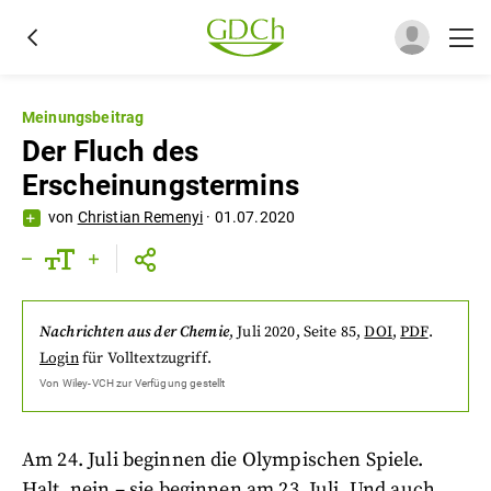
Meinungsbeitrag
Der Fluch des
Erscheinungstermins
von
Christian Remenyi
·
01.07.2020
Nachrichten aus der Chemie
,
Juli 2020
, Seite 85
,
DOI
,
PDF
.
Login
für Volltextzugriff.
Von
Wiley-VCH
zur Verfügung gestellt
Am 24. Juli beginnen die Olympischen Spiele.
Halt, nein – sie beginnen am 23. Juli. Und auch