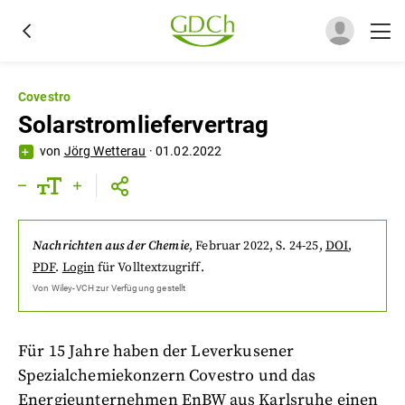
Covestro
Solarstromliefervertrag
von
Jörg Wetterau
·
01.02.2022
Nachrichten aus der Chemie
,
Februar 2022
, S. 24-25
,
DOI
,
PDF
.
Login
für Volltextzugriff.
Von
Wiley-VCH
zur Verfügung gestellt
Für 15 Jahre haben der Leverkusener
Spezialchemiekonzern Covestro und das
Energieunternehmen EnBW aus Karlsruhe einen