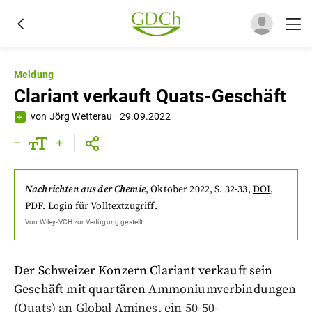
Meldung
Clariant verkauft Quats-Geschäft
von
Jörg Wetterau
·
29.09.2022
Nachrichten aus der Chemie
,
Oktober 2022
, S. 32-33
,
DOI
,
PDF
.
Login
für Volltextzugriff.
Von
Wiley-VCH
zur Verfügung gestellt
Der Schweizer Konzern Clariant verkauft sein
Geschäft mit quartären Ammoniumverbindungen
(Quats) an Global Amines, ein 50-50-