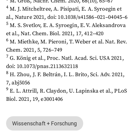
M. Groß, Nachr. Chem. 2020, 68(10), 65–67
4
M. J. Mitcheltree, A. Pisipati, E. A. Syroegin et
al., Nature 2021, doi: 10.1038/s41586–021–04045–6
5
M. S. Svetlov, E. A. Syroegin, E. V. Aleksandrova
et al., Nat. Chem. Biol. 2021, 17, 412–420
6
M. Miethke, M. Pieroni, T. Weber et al. Nat. Rev.
Chem. 2021, 5, 726–749
7
G. König et al., Proc. Natl. Acad. Sci. USA 2021,
doi:
10.1073/pnas.2113632118
8
H. Zhou, J. F. Beltrán, I. L. Brito, Sci. Adv. 2021,
7, abj5056
9
E. L. Attrill, R. Claydon, U. Lapinska et al., PLoS
Biol. 2021, 19, e3001406
Wissenschaft + Forschung