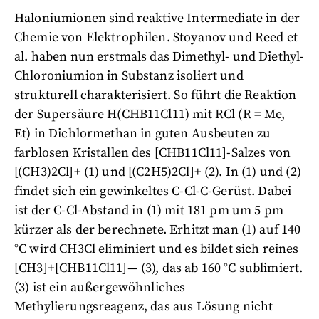
Haloniumionen sind reaktive Intermediate in der
Chemie von Elektrophilen. Stoyanov und Reed et
al. haben nun erstmals das Dimethyl- und Diethyl-
Chloroniumion in Substanz isoliert und
strukturell charakterisiert. So führt die Reaktion
der Supersäure H(CHB11Cl11) mit RCl (R = Me,
Et) in Dichlormethan in guten Ausbeuten zu
farblosen Kristallen des [CHB11Cl11]-Salzes von
[(CH3)2Cl]+ (1) und [(C2H5)2Cl]+ (2). In (1) und (2)
findet sich ein gewinkeltes C-Cl-C-Gerüst. Dabei
ist der C-Cl-Abstand in (1) mit 181 pm um 5 pm
kürzer als der berechnete. Erhitzt man (1) auf 140
°C wird CH3Cl eliminiert und es bildet sich reines
[CH3]+[CHB11Cl11]— (3), das ab 160 °C sublimiert.
(3) ist ein außergewöhnliches
Methylierungsreagenz, das aus Lösung nicht