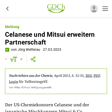
Meldung
Celanese und Mitsui erweitern
Partnerschaft
von
Jörg Wetterau
·
27.03.2023
Nachrichten aus der Chemie
,
April 2023
, S. 32-33
,
DOI
,
PDF
.
Login
für Volltextzugriff.
Von
Wiley-VCH
zur Verfügung gestellt
Der US-Chemiekonzern Celanese und der
japanische Mischkonzern Mitsui & Co.