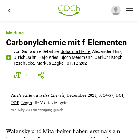
Meldung
Carbonylchemie mit f-Elementen
von
Guillaume Delaittre
,
Johanna Heine
,
Alexander Hinz
,
Ullrich Jahn
,
Hajo Kries
,
Björn Meermann
,
Carl Christoph
Tzschucke
,
Markus Zegke
·
01.12.2021
Nachrichten aus der Chemie
,
Dezember 2021
, S. 54-57
,
DOI
,
PDF
.
Login
für Volltextzugriff.
Von
Wiley-VCH
zur Verfügung gestellt
Walensky und Mitarbeiter haben erstmals ein