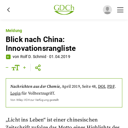
Meldung
Blick nach China:
Innovationsrangliste
von
Rolf D. Schmid
·
01.04.2019
Nachrichten aus der Chemie
,
April 2019
, Seite 48
,
DOI
,
PDF
.
Login
für Volltextzugriff.
Von
Wiley-VCH
zur Verfügung gestellt
„Licht ins Leben“ ist einer chinesischen
Zeitschrift zufolge das Motto eines Highlights des